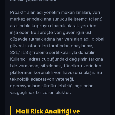
Proaktif alan adı yönetim mekanizmaları, veri
merkezlerindeki ana sunucu ile istemci (client)
arasındaki köprüyü dinamik olarak yeniden
inşa eder. Bu süreçte veri güvenliğini üst
düzeyde tutmak adına her yeni alan adı, global
güvenlik otoriteleri tarafından onaylanmış
SSL/TLS şifreleme sertifikalarıyla donatılır.
Kullanıcı, adres çubuğundaki değişimin farkına
bile varmadan, şifrelenmiş tüneller üzerinden
platformun korunaklı veri havuzuna ulaşır. Bu
teknolojik adaptasyon yeteneği,
operasyonların sürdürülebilirliği açısından
vazgeçilmez bir zorunluluktur.
Mali Risk Analitiği ve