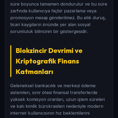
süre boyunca tamamen dondurulur ve bu süre
zarfında kullanıcıya hiçbir pazarlama veya
promosyon mesajı gönderilmez. Bu etik duruş,
ticari kaygıların önünde yer alan sosyal
sorumluluk bilincinin bir göstergesidir.
Blokzincir Devrimi ve
Kriptografik Finans
Katmanları
Geleneksel bankacılık ve merkezi ödeme
sistemleri, sınır ötesi finansal transferlerde
yüksek komisyon oranları, uzun işlem süreleri
ve katı kimlik bürokrasileri nedeniyle modern
internet kullanıcısının hız beklentilerini