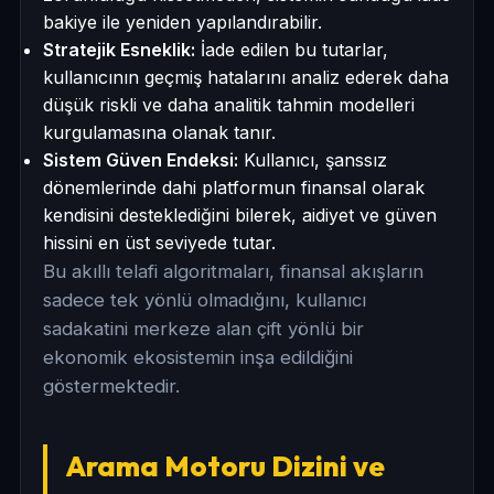
bakiye ile yeniden yapılandırabilir.
Stratejik Esneklik:
İade edilen bu tutarlar,
kullanıcının geçmiş hatalarını analiz ederek daha
düşük riskli ve daha analitik tahmin modelleri
kurgulamasına olanak tanır.
Sistem Güven Endeksi:
Kullanıcı, şanssız
dönemlerinde dahi platformun finansal olarak
kendisini desteklediğini bilerek, aidiyet ve güven
hissini en üst seviyede tutar.
Bu akıllı telafi algoritmaları, finansal akışların
sadece tek yönlü olmadığını, kullanıcı
sadakatini merkeze alan çift yönlü bir
ekonomik ekosistemin inşa edildiğini
göstermektedir.
Arama Motoru Dizini ve