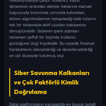
mekanizmasıyla çalışır. Kullanıcı, kayıp
döneminin ardından destek hatlarına manuel
başvuruda bulunmak zorunda kalmadan,
sistem algoritmalarının hesapladığı iade tutarını
tek bir tıklamayla aktif cüzdan bakiyesine
dönüştürebilir. Sistemin işlem adımları
tamamen şeffaf bir biçimde kullanıcı
günlüğüne (log) kaydedilir. Bu sayede finansal
hareketlerin izlenebilirliği ve denetlenebilirliği
en üst düzeyde tutulmuş olur.
Siber Savunma Kalkanları
ve Çok Faktörlü Kimlik
Doğrulama
Dijital platformların karşılaştığı en büyük tehdit