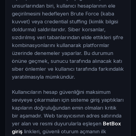
unsurlarından biri, kullanıcı hesaplarının ele
geçirilmesini hedefleyen Brute Force (kaba
kuvvet) veya credential stuffing (kimlik bilgisi
doldurma) saldırılarıdır. Siber korsanlar,
sızdırılmış veri tabanlarından elde ettikleri şifre
kombinasyonlarını kullanarak platformlar
üzerinde denemeler yaparlar. Bu durumun
önüne geçmek, sunucu tarafında alınacak katı
siber önlemler ve kullanıcı tarafında farkındalık
yaratılmasıyla mümkündür.
Kullanıcıların hesap güvenliğini maksimum
seviyeye çıkarmaları için sisteme giriş yaptıkları
kapıların doğruluğundan emin olmaları kritik
bir aşamadır. Web tarayıcısının adres satırında
yer alan ve resmi duyurularla eşleşen
BetBox
giriş
linkleri, güvenli oturum açmanın ilk