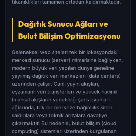
tıkanıklıkları tamamen ortadan kaldırmaktadır.
Dağıtık Sunucu Ağları ve
Bulut Bilişim Optimizasyonu
Geleneksel web siteleri tek bir lokasyondaki
merkezi sunucu (server) mimarisine bağlıyken,
modern büyük veri yapıları dünya geneline
yayılmış dağıtık veri merkezleri (data centers)
üzerinden çalışır. Canlı yayın akışları,
eşzamanlı veri transferleri ve yüksek hacimli
finansal akışların yönetildiği şans oyunları
ağlarında, tek bir merkeze bağımlılık siber
saldırılara veya teknik arızalara davetiye
çıkarmaktır. Bu nedenle, bulut bilişim (cloud
computing) sistemleri üzerinden kurgulanan