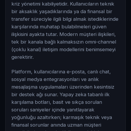
kriz yönetimi kabiliyetidir. Kullanıcıların teknik
bir aksaklık yaşadıklarında ya da finansal bir
transfer süreciyle ilgili bilgi almak istediklerinde
karşılarında muhatap bulabilmeleri güven
ilişkisini ayakta tutar. Modern müşteri ilişkileri,
tek bir kanala bağlı kalmaksızın omni-channel
(çoklu kanal) iletişim modellerini benimsemeyi
gerektirir.
Platform, kullanıcılarına e-posta, canlı chat,
sosyal medya entegrasyonları ve anlık
mesajlaşma uygulamaları üzerinden kesintisiz
bir destek ağı sunar. Yapay zeka tabanlı ilk
karşılama botları, basit ve sıkça sorulan
soruları saniyeler içinde yanıtlayarak
yoğunluğu azaltırken; karmaşık teknik veya
finansal sorunlar anında uzman müşteri