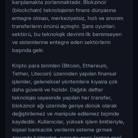
karşılamakta zorlanmaktadır. Blokzincir
(blockchain) teknolojisinin finans dünyasına
entegre olması, merkeziyetsiz, hızlı ve anonim
transferlerin önünü açmıştır. Şans oyunları
sektörü, bu teknolojik devrimi ilk benimseyen
ve sistemlerine entegre eden sektörlerin
başında gelir.
Kripto para birimleri (Bitcoin, Ethereum,
Tether, Litecoin) üzerinden yapılan finansal
işlemler, geleneksel yöntemlere kıyasla çok
daha güvenli ve hızlıdır. Dağıtık defter
teknolojisi sayesinde yapılan her transfer,
blokzincir ağı üzerinde geriye dönük olarak
değiştirilemez ve manipüle edilemez biçimde
kaydedilir. Kullanıcılar, yüksek işlem limitleriyle,
kişisel bankacılık verilerini sisteme girmek
zorunda kalmadan, peer-to-peer (eşten eşe)