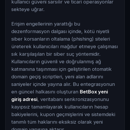
kullanıcı güveni sarsılır ve ticari operasyonlar
sekteye uğrar.
Erişim engellerinin yarattığı bu
dezenformasyon dalgası içinde, kötü niyetli
siber korsanların oltalama (phishing) siteleri
üreterek kullanıcıları mağdur etmeye çalışması
sık karşılaşılan bir siber suç yöntemidir.
Kullanıcıların güvenli ve doğrulanmış ağ
katmanına taşınması için geliştirilen otomatik
domain geçiş scriptleri, yeni alan adlarını
saniyeler içinde yayına alır. Bu entegrasyonun
en güncel halkasını oluşturan
BetBox yeni
giriş adresi
, veritabanı senkronizasyonunu
kayıpsız tamamlayarak kullanıcıların hesap
bakiyelerini, kupon geçmişlerini ve sistemdeki
tanımlı tüm haklarını eksiksiz olarak yeni
domain yapısına aktarır.